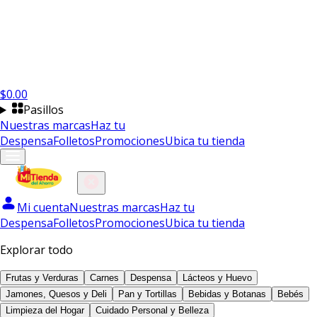
$
0.00
Pasillos
Nuestras marcas
Haz tu
Despensa
Folletos
Promociones
Ubica tu tienda
Mi cuenta
Nuestras marcas
Haz tu
Despensa
Folletos
Promociones
Ubica tu tienda
Explorar todo
Frutas y Verduras
Carnes
Despensa
Lácteos y Huevo
Jamones, Quesos y Deli
Pan y Tortillas
Bebidas y Botanas
Bebés
Limpieza del Hogar
Cuidado Personal y Belleza