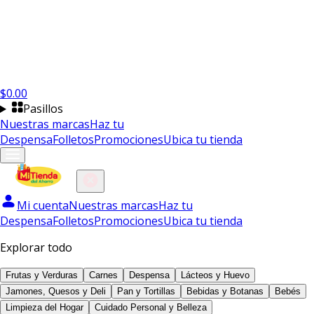
$
0.00
Pasillos
Nuestras marcas
Haz tu
Despensa
Folletos
Promociones
Ubica tu tienda
Mi cuenta
Nuestras marcas
Haz tu
Despensa
Folletos
Promociones
Ubica tu tienda
Explorar todo
Frutas y Verduras
Carnes
Despensa
Lácteos y Huevo
Jamones, Quesos y Deli
Pan y Tortillas
Bebidas y Botanas
Bebés
Limpieza del Hogar
Cuidado Personal y Belleza