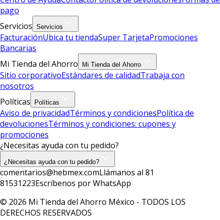
pago
Servicios
Servicios
Facturación
Ubica tu tienda
Super Tarjeta
Promociones
Bancarias
Mi Tienda del Ahorro
Mi Tienda del Ahorro
Sitio corporativo
Estándares de calidad
Trabaja con
nosotros
Políticas
Políticas
Aviso de privacidad
Términos y condiciones
Política de
devoluciones
Términos y condiciones: cupones y
promociones
¿Necesitas ayuda con tu pedido?
¿Necesitas ayuda con tu pedido?
comentarios@hebmex.com
Llámanos al 81
81531223
Escríbenos por WhatsApp
© 2026 Mi Tienda del Ahorro México - TODOS LOS
DERECHOS RESERVADOS