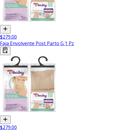
$279.00
Faja Envolvente Post Parto G 1 Pz
$279.00