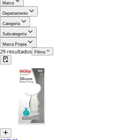
Marca
Departamento
Categoría
Subcategoría
Marca Propia
29
resultado
s
Filtros