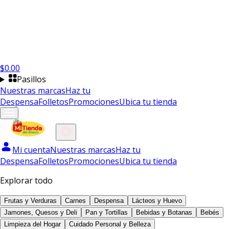
$
0.00
Pasillos
Nuestras marcas
Haz tu
Despensa
Folletos
Promociones
Ubica tu tienda
Mi cuenta
Nuestras marcas
Haz tu
Despensa
Folletos
Promociones
Ubica tu tienda
Explorar todo
Frutas y Verduras
Carnes
Despensa
Lácteos y Huevo
Jamones, Quesos y Deli
Pan y Tortillas
Bebidas y Botanas
Bebés
Limpieza del Hogar
Cuidado Personal y Belleza