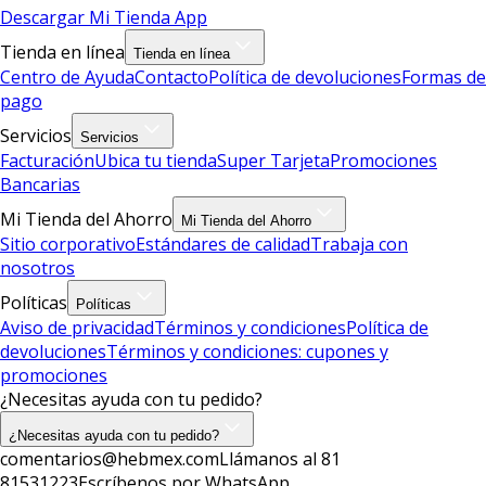
Descargar Mi Tienda App
Tienda en línea
Tienda en línea
Centro de Ayuda
Contacto
Política de devoluciones
Formas de
pago
Servicios
Servicios
Facturación
Ubica tu tienda
Super Tarjeta
Promociones
Bancarias
Mi Tienda del Ahorro
Mi Tienda del Ahorro
Sitio corporativo
Estándares de calidad
Trabaja con
nosotros
Políticas
Políticas
Aviso de privacidad
Términos y condiciones
Política de
devoluciones
Términos y condiciones: cupones y
promociones
¿Necesitas ayuda con tu pedido?
¿Necesitas ayuda con tu pedido?
comentarios@hebmex.com
Llámanos al 81
81531223
Escríbenos por WhatsApp