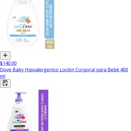
$140.00
Dove Baby Hipoalergenico Loción Corporal para Bebé 400
ml