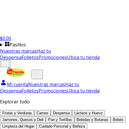
$
0.00
Pasillos
Nuestras marcas
Haz tu
Despensa
Folletos
Promociones
Ubica tu tienda
Mi cuenta
Nuestras marcas
Haz tu
Despensa
Folletos
Promociones
Ubica tu tienda
Explorar todo
Frutas y Verduras
Carnes
Despensa
Lácteos y Huevo
Jamones, Quesos y Deli
Pan y Tortillas
Bebidas y Botanas
Bebés
Limpieza del Hogar
Cuidado Personal y Belleza