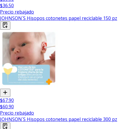
$36.50
Precio rebajado
JOHNSON´S Hisopos cotonetes papel reciclable 150 pz
$67.90
$60.90
Precio rebajado
JOHNSON´S Hisopos cotonetes papel reciclable 300 pz