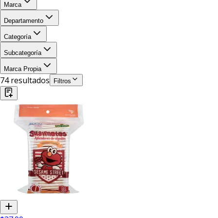
Marca
Departamento
Categoría
Subcategoría
Marca Propia
74
resultado
s
Filtros