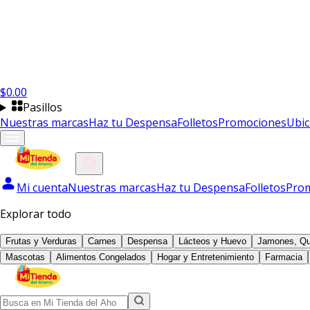
$
0.00
Pasillos
Nuestras marcas
Haz tu Despensa
Folletos
Promociones
Ubic
Mi cuenta
Nuestras marcas
Haz tu Despensa
Folletos
Pro
Explorar todo
Frutas y Verduras
Carnes
Despensa
Lácteos y Huevo
Jamones, Qu
Mascotas
Alimentos Congelados
Hogar y Entretenimiento
Farmacia