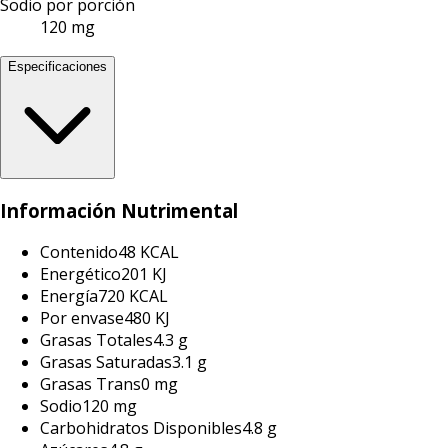
Sodio por porción
120 mg
Especificaciones
Información Nutrimental
Contenido
48 KCAL
Energético
201 KJ
Energía
720 KCAL
Por envase
480 KJ
Grasas Totales
4.3 g
Grasas Saturadas
3.1 g
Grasas Trans
0 mg
Sodio
120 mg
Carbohidratos Disponibles
4.8 g