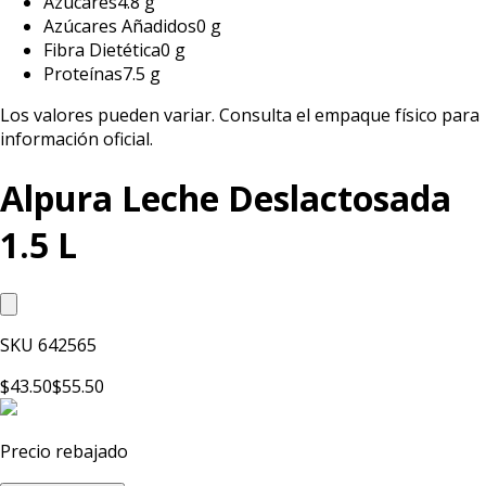
Azúcares
4.8 g
Azúcares Añadidos
0 g
Fibra Dietética
0 g
Proteínas
7.5 g
Los valores pueden variar. Consulta el empaque físico para
información oficial.
Alpura Leche Deslactosada
1.5 L
SKU
642565
$43.50
$55.50
Precio rebajado