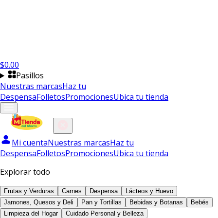
$
0.00
Pasillos
Nuestras marcas
Haz tu
Despensa
Folletos
Promociones
Ubica tu tienda
Mi cuenta
Nuestras marcas
Haz tu
Despensa
Folletos
Promociones
Ubica tu tienda
Explorar todo
Frutas y Verduras
Carnes
Despensa
Lácteos y Huevo
Jamones, Quesos y Deli
Pan y Tortillas
Bebidas y Botanas
Bebés
Limpieza del Hogar
Cuidado Personal y Belleza