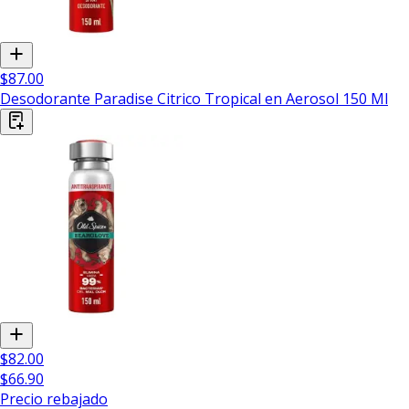
$87.00
Desodorante Paradise Citrico Tropical en Aerosol 150 Ml
$82.00
$66.90
Precio rebajado