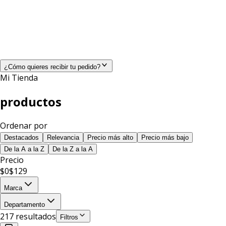
¿Cómo quieres recibir tu pedido?
Mi Tienda
productos
Ordenar por
Destacados
Relevancia
Precio más alto
Precio más bajo
De la A a la Z
De la Z a la A
Precio
$
0
$
129
Marca
Departamento
217
resultado
s
Filtros