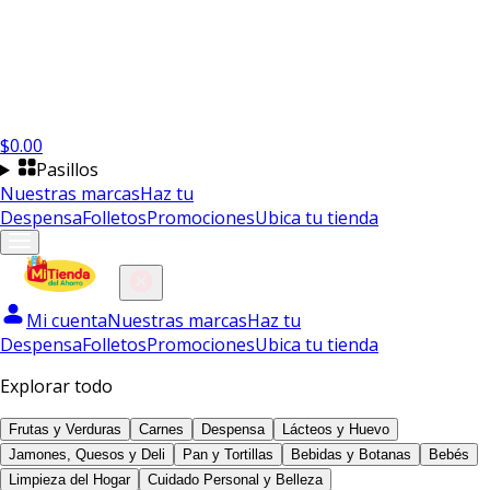
$
0.00
Pasillos
Nuestras marcas
Haz tu
Despensa
Folletos
Promociones
Ubica tu tienda
Mi cuenta
Nuestras marcas
Haz tu
Despensa
Folletos
Promociones
Ubica tu tienda
Explorar todo
Frutas y Verduras
Carnes
Despensa
Lácteos y Huevo
Jamones, Quesos y Deli
Pan y Tortillas
Bebidas y Botanas
Bebés
Limpieza del Hogar
Cuidado Personal y Belleza