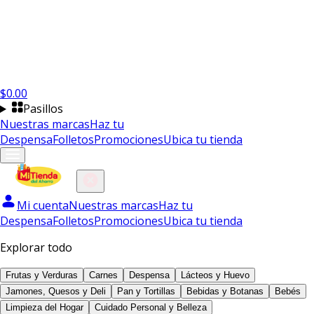
$
0.00
Pasillos
Nuestras marcas
Haz tu
Despensa
Folletos
Promociones
Ubica tu tienda
Mi cuenta
Nuestras marcas
Haz tu
Despensa
Folletos
Promociones
Ubica tu tienda
Explorar todo
Frutas y Verduras
Carnes
Despensa
Lácteos y Huevo
Jamones, Quesos y Deli
Pan y Tortillas
Bebidas y Botanas
Bebés
Limpieza del Hogar
Cuidado Personal y Belleza