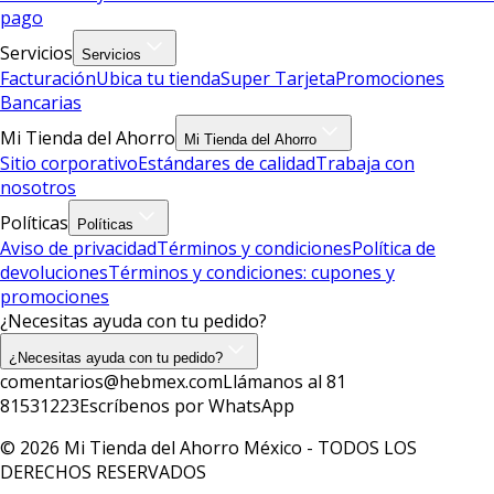
pago
Servicios
Servicios
Facturación
Ubica tu tienda
Super Tarjeta
Promociones
Bancarias
Mi Tienda del Ahorro
Mi Tienda del Ahorro
Sitio corporativo
Estándares de calidad
Trabaja con
nosotros
Políticas
Políticas
Aviso de privacidad
Términos y condiciones
Política de
devoluciones
Términos y condiciones: cupones y
promociones
¿Necesitas ayuda con tu pedido?
¿Necesitas ayuda con tu pedido?
comentarios@hebmex.com
Llámanos al 81
81531223
Escríbenos por WhatsApp
© 2026 Mi Tienda del Ahorro México - TODOS LOS
DERECHOS RESERVADOS