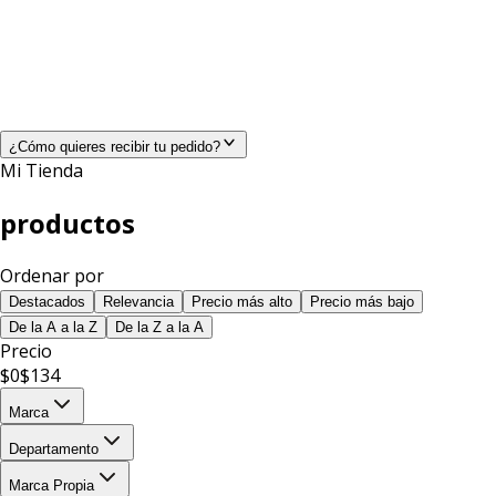
¿Cómo quieres recibir tu pedido?
Mi Tienda
productos
Ordenar por
Destacados
Relevancia
Precio más alto
Precio más bajo
De la A a la Z
De la Z a la A
Precio
$
0
$
134
Marca
Departamento
Marca Propia