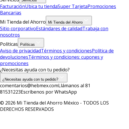
Servicios
Facturación
Ubica tu tienda
Super Tarjeta
Promociones
Bancarias
Mi Tienda del Ahorro
Mi Tienda del Ahorro
Sitio corporativo
Estándares de calidad
Trabaja con
nosotros
Políticas
Políticas
Aviso de privacidad
Términos y condiciones
Política de
devoluciones
Términos y condiciones: cupones y
promociones
¿Necesitas ayuda con tu pedido?
¿Necesitas ayuda con tu pedido?
comentarios@hebmex.com
Llámanos al 81
81531223
Escríbenos por WhatsApp
© 2026 Mi Tienda del Ahorro México - TODOS LOS
DERECHOS RESERVADOS