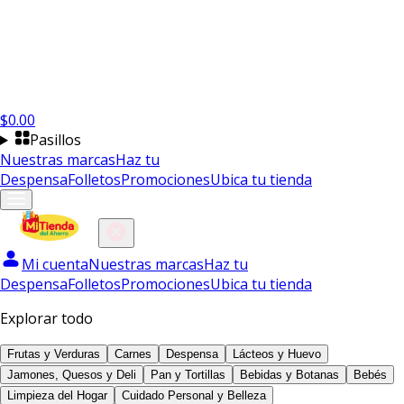
$
0.00
Pasillos
Nuestras marcas
Haz tu
Despensa
Folletos
Promociones
Ubica tu tienda
Mi cuenta
Nuestras marcas
Haz tu
Despensa
Folletos
Promociones
Ubica tu tienda
Explorar todo
Frutas y Verduras
Carnes
Despensa
Lácteos y Huevo
Jamones, Quesos y Deli
Pan y Tortillas
Bebidas y Botanas
Bebés
Limpieza del Hogar
Cuidado Personal y Belleza