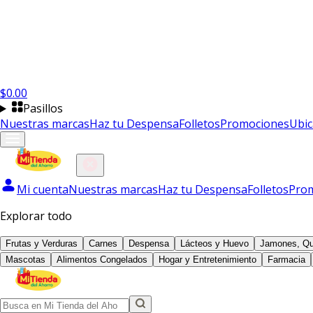
$
0.00
Pasillos
Nuestras marcas
Haz tu Despensa
Folletos
Promociones
Ubic
Mi cuenta
Nuestras marcas
Haz tu Despensa
Folletos
Pro
Explorar todo
Frutas y Verduras
Carnes
Despensa
Lácteos y Huevo
Jamones, Qu
Mascotas
Alimentos Congelados
Hogar y Entretenimiento
Farmacia