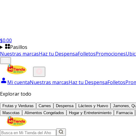
$
0.00
Pasillos
Nuestras marcas
Haz tu Despensa
Folletos
Promociones
Ubic
Mi cuenta
Nuestras marcas
Haz tu Despensa
Folletos
Pro
Explorar todo
Frutas y Verduras
Carnes
Despensa
Lácteos y Huevo
Jamones, Qu
Mascotas
Alimentos Congelados
Hogar y Entretenimiento
Farmacia