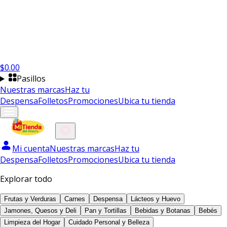
$
0.00
Pasillos
Nuestras marcas
Haz tu
Despensa
Folletos
Promociones
Ubica tu tienda
Mi cuenta
Nuestras marcas
Haz tu
Despensa
Folletos
Promociones
Ubica tu tienda
Explorar todo
Frutas y Verduras
Carnes
Despensa
Lácteos y Huevo
Jamones, Quesos y Deli
Pan y Tortillas
Bebidas y Botanas
Bebés
Limpieza del Hogar
Cuidado Personal y Belleza