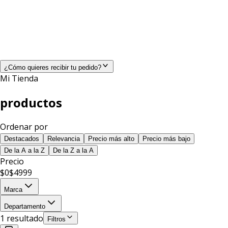
¿Cómo quieres recibir tu pedido?
Mi Tienda
productos
Ordenar por
Destacados
Relevancia
Precio más alto
Precio más bajo
De la A a la Z
De la Z a la A
Precio
$
0
$
4999
Marca
Departamento
1
resultado
Filtros